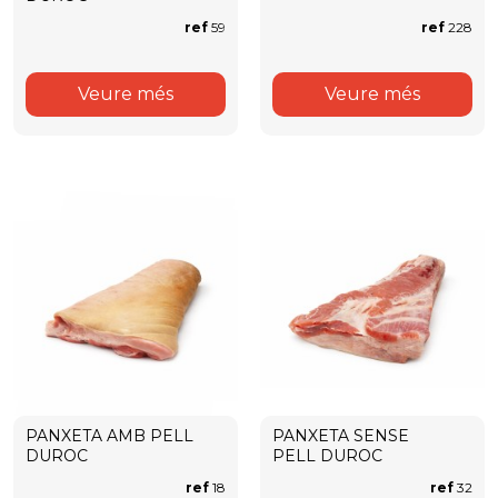
ref
59
ref
228
Veure més
Veure més
PANXETA AMB PELL
PANXETA SENSE
DUROC
PELL DUROC
ref
18
ref
32