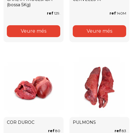
(bossa 5Kg)
ref
129.
ref
140M
Veure més
Veure més
COR DUROC
PULMONS
ref
80
ref
83