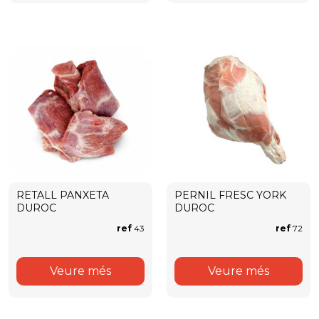
RETALL PANXETA
PERNIL FRESC YORK
DUROC
DUROC
ref
43
ref
72
Veure més
Veure més