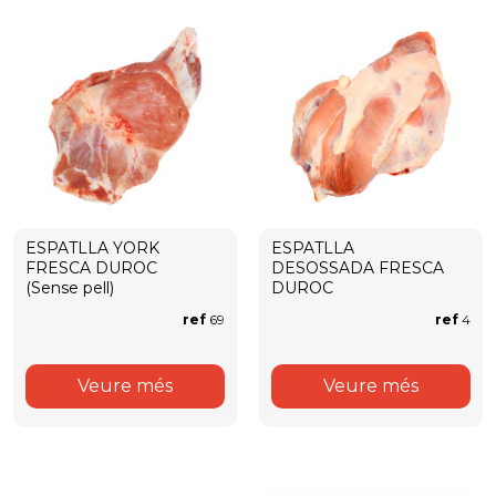
ESPATLLA YORK
ESPATLLA
FRESCA DUROC
DESOSSADA FRESCA
(Sense pell)
DUROC
ref
69
ref
4
Veure més
Veure més