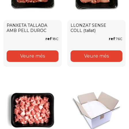
PANXETA TALLADA
LLONZAT SENSE
AMB PELL DUROC
COLL (tallat)
ref
18C
ref
76C
Veure més
Veure més