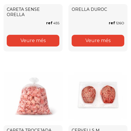
CARETA SENSE
ORELLA DUROC
ORELLA
ref
45S
ref
126O
Veure més
Veure més
CARETA TROCEJADA
CERVELLS M