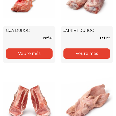
CUA DUROC
JARRET DUROC
ref
41
ref
82
Veure més
Veure més