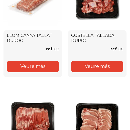
LLOM CANYA TALLAT
COSTELLA TALLADA
DUROC
DUROC
ref
16C
ref
19C
Veure més
Veure més