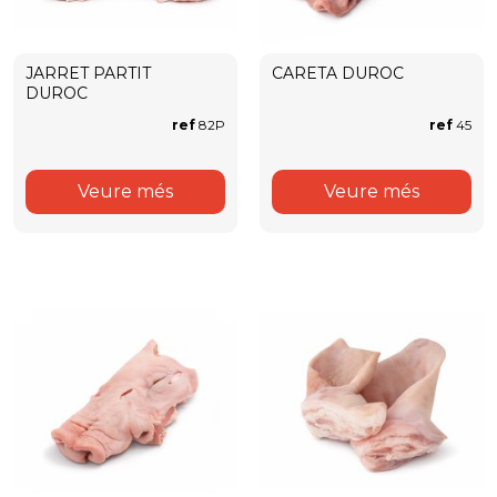
JARRET PARTIT
CARETA DUROC
DUROC
ref
82P
ref
45
Veure més
Veure més