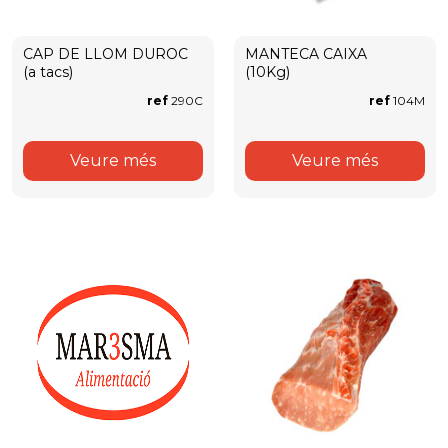
CAP DE LLOM DUROC
MANTECA CAIXA
(a tacs)
(10Kg)
ref
290C
ref
104M
Veure més
Veure més