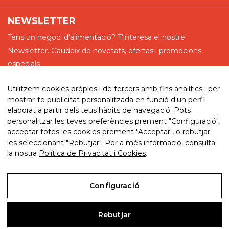
NEWSLETTER
Tens un negoci d'alimentació? T'interesa el nostre
Newsletter. Gaudeix de novetats, ofertas i promocions
especials
Utilitzem cookies pròpies i de tercers amb fins analítics i per
mostrar-te publicitat personalitzada en funció d'un perfil
elaborat a partir dels teus hàbits de navegació. Pots
He llegit i accepto la política de privadesa
personalitzar les teves preferències prement "Configuració",
acceptar totes les cookies prement "Acceptar", o rebutjar-
les seleccionant "Rebutjar". Per a més informació, consulta
la nostra
Política de Privacitat i Cookies
.
© 2026. My website. By eComm360
Configuració
Avís Legal
Rebutjar
Política de Privacitat i Cookies