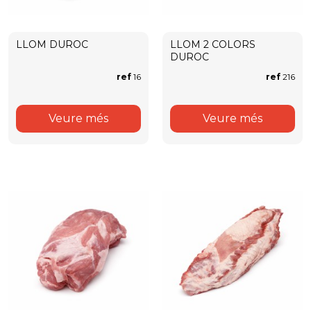
LLOM DUROC
LLOM 2 COLORS
DUROC
ref
16
ref
216
Veure més
Veure més