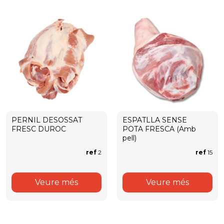
PERNIL DESOSSAT
ESPATLLA SENSE
FRESC DUROC
POTA FRESCA (Amb
pell)
ref
2
ref
15
Veure més
Veure més