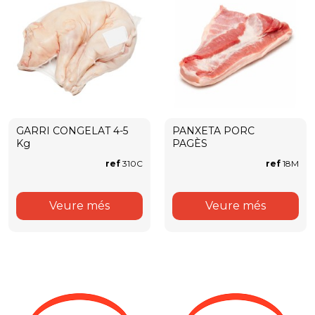
GARRI CONGELAT 4-5
PANXETA PORC
Kg
PAGÈS
ref
310C
ref
18M
Veure més
Veure més