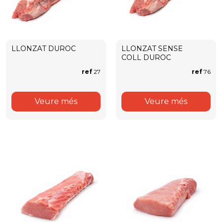
LLONZAT DUROC
LLONZAT SENSE
COLL DUROC
ref
27
ref
76
Veure més
Veure més