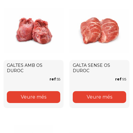
GALTES AMB OS
GALTA SENSE OS
DUROC
DUROC
ref
55
ref
95
Veure més
Veure més