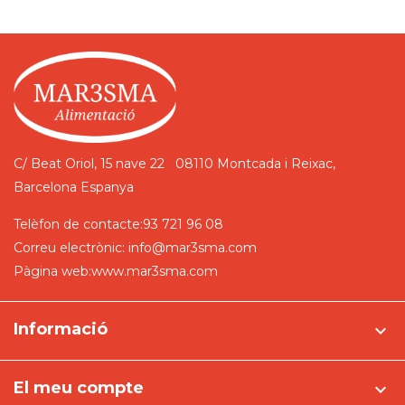
C/ Beat Oriol, 15 nave 22
08110 Montcada i Reixac,
Barcelona
Espanya
Telèfon de contacte:
93 721 96 08
Correu electrònic:
info@mar3sma.com
Pàgina web:
www.mar3sma.com
Informació

El meu compte
