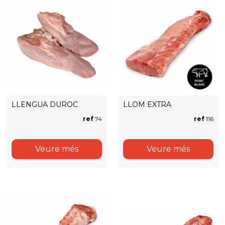
LLENGUA DUROC
LLOM EXTRA
ref
74
ref
116
Veure més
Veure més