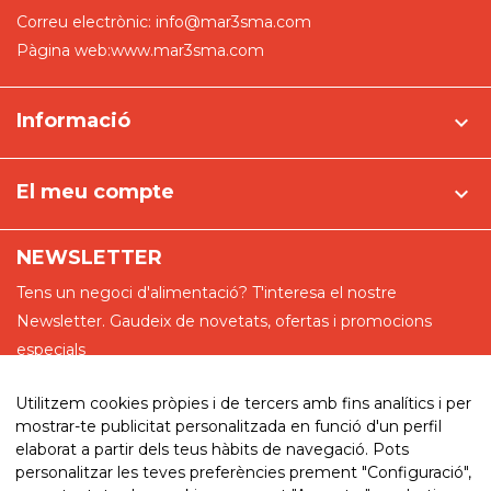
Correu electrònic:
info@mar3sma.com
Pàgina web:
www.mar3sma.com
Informació

El meu compte

NEWSLETTER
Tens un negoci d'alimentació? T'interesa el nostre
Newsletter. Gaudeix de novetats, ofertas i promocions
especials
Utilitzem cookies pròpies i de tercers amb fins analítics i per
mostrar-te publicitat personalitzada en funció d'un perfil
elaborat a partir dels teus hàbits de navegació. Pots
He llegit i accepto la política de privadesa
personalitzar les teves preferències prement "Configuració",