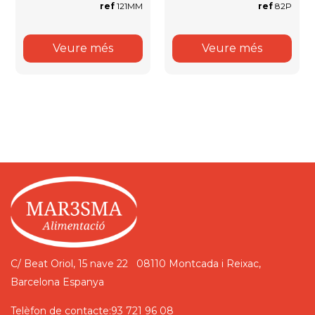
ref
121MM
ref
82P
Veure més
Veure més
C/ Beat Oriol, 15 nave 22
08110 Montcada i Reixac,
Barcelona
Espanya
Telèfon de contacte:
93 721 96 08