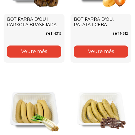
BOTIFARRA D'OU I
BOTIFARRA D'OU,
CARXOFA BRASEJADA
PATATA I CEBA
ref
N315
ref
N312
Veure més
Veure més