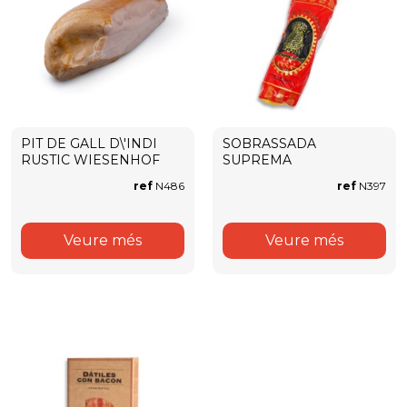
PIT DE GALL D\'INDI
SOBRASSADA
RUSTIC WIESENHOF
SUPREMA
ref
N486
ref
N397
Veure més
Veure més