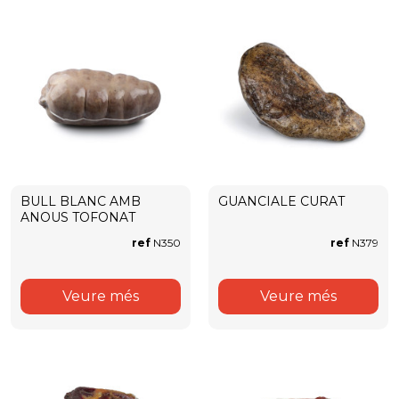
BULL BLANC AMB
GUANCIALE CURAT
ANOUS TOFONAT
ref
N350
ref
N379
Veure més
Veure més