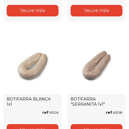
Veure més
Veure més
BOTIFARRA BLANCA
BOTIFARRA
1x1
"SERRANITA 1x1"
ref
N306
ref
N308