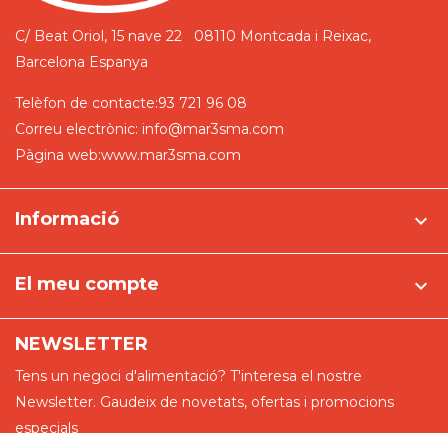
C/ Beat Oriol, 15 nave 22
08110 Montcada i Reixac,
Barcelona
Espanya
Telèfon de contacte:
93 721 96 08
Correu electrònic:
info@mar3sma.com
Pàgina web:
www.mar3sma.com
Informació

El meu compte

NEWSLETTER
Tens un negoci d'alimentació? T'interesa el nostre
Newsletter. Gaudeix de novetats, ofertas i promocions
especials