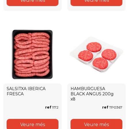
Veure més
Veure més
SALSITXA IBERICA
HAMBURGUESA
FRESCA
BLACK ANGUS 200g
x8
ref
1172
ref
TP0367
Veure més
Veure més