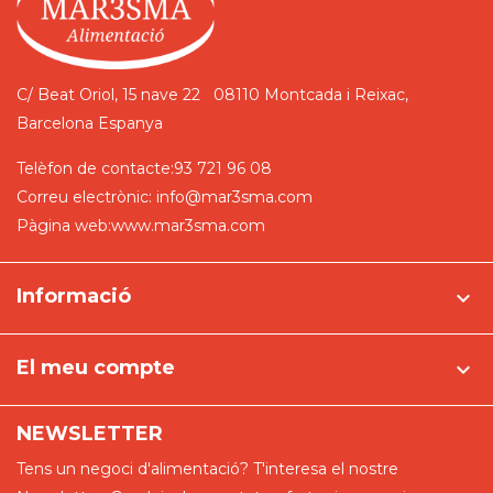
C/ Beat Oriol, 15 nave 22
08110 Montcada i Reixac,
Barcelona
Espanya
Telèfon de contacte:
93 721 96 08
Correu electrònic:
info@mar3sma.com
Pàgina web:
www.mar3sma.com
Informació

El meu compte

NEWSLETTER
Tens un negoci d'alimentació? T'interesa el nostre