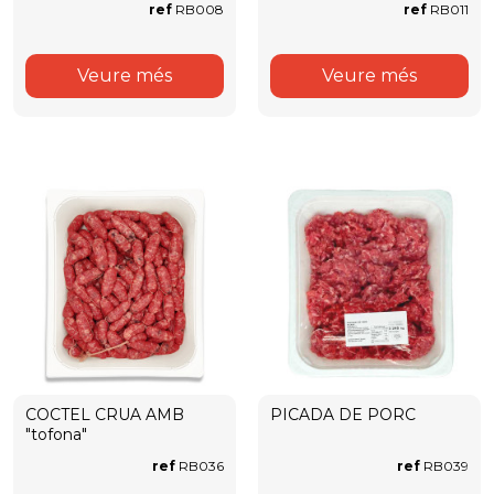
ref
RB008
ref
RB011
Veure més
Veure més
COCTEL CRUA AMB
PICADA DE PORC
"tofona"
ref
RB036
ref
RB039