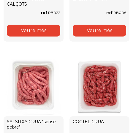
CALÇOTS
ref
RB022
ref
RB006
Veure més
Veure més
SALSITXA CRUA "sense
COCTEL CRUA
pebre"