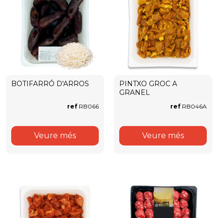
BOTIFARRÓ D'ARROS
PINTXO GROC A
GRANEL
ref
RB066
ref
RB046A
Veure més
Veure més