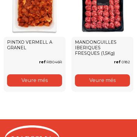
PINTXO VERMELL A
MANDONGUILLES
GRANEL
IBERIQUES
FRESQUES (1,5Kg)
ref
RB046R
ref
0182
Veure més
Veure més