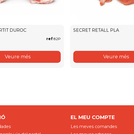
RTIT DUROC
SECRET RETALL PLA
ref
82P
Veure més
Veure més
IÓ
EL MEU COMPTE
dades
Les meves comandes