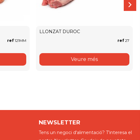
LLONZAT DUROC
ref
121MM
ref
27
Veure més
NEWSLETTER
Tens un negoci d'alimentació? T'interesa el