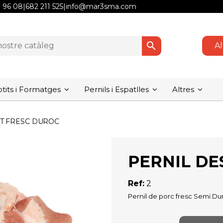
1 96 08
|
682 211 525
|
info@mar3sma.com
search
Al
its i Formatges
Pernils i Espatlles
Altres
T FRESC DUROC
PERNIL DE
Ref:
2
Pernil de porc fresc Semi D