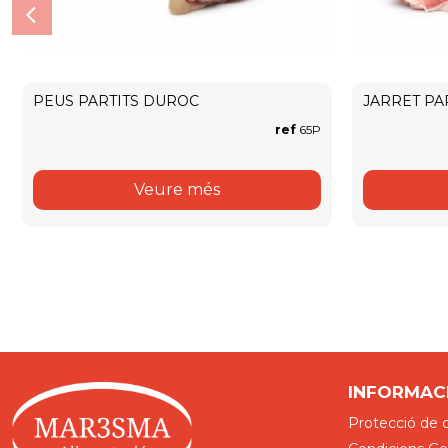
PEUS PARTITS DUROC
JARRET PA
ref
65P
Veure més
INFORMAC
Protecció de 