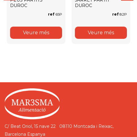
DUROC
DUROC
ref
65P
ref
82P
Veure més
Veure més
C/ Beat Oriol, 15 nave 22
08110 Montcada i Reixac,
Barcelona
Espanya