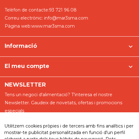
Telèfon de contacte:
93 721 96 08
Correu electrònic:
info@mar3sma.com
Pàgina web:
www.mar3sma.com
Informació

El meu compte

NEWSLETTER
Tens un negoci d'alimentació? T'interesa el nostre
Newsletter. Gaudeix de novetats, ofertas i promocions
especials
Utilitzem cookies pròpies i de tercers amb fins analítics i per
mostrar-te publicitat personalitzada en funció d'un perfil