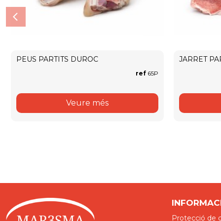
PEUS PARTITS DUROC
JARRET PA
ref
65P
Veure més
INFORMAC
Protecció de 