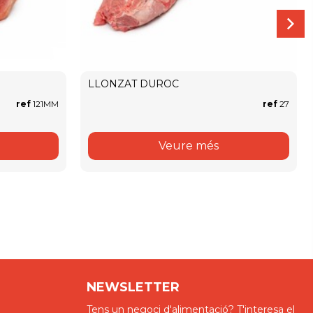
LLONZAT DUROC
ref
121MM
ref
27
Veure més
NEWSLETTER
Tens un negoci d'alimentació? T'interesa el