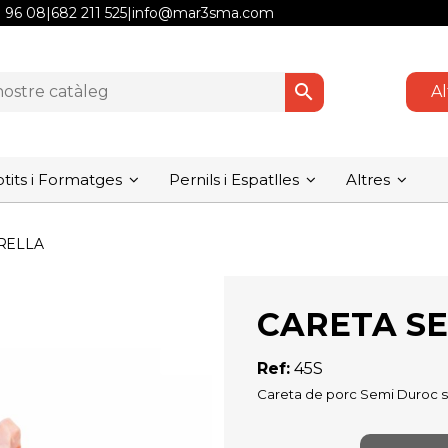
1 96 08
|
682 211 525
|
info@mar3sma.com
search
Al
its i Formatges
Pernils i Espatlles
Altres
RELLA
CARETA S
Ref:
45S
Careta de porc Semi Duroc s