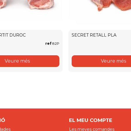
RTIT DUROC
SECRET RETALL PLA
ref
82P
Veure més
Veure més
IÓ
EL MEU COMPTE
dades
Les meves comandes