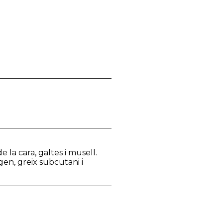
e la cara, galtes i musell.
en, greix subcutani i