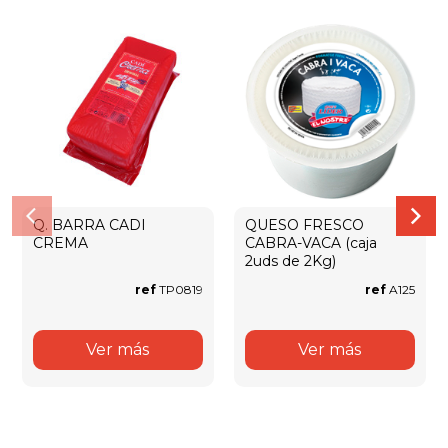
Q. BARRA CADI
QUESO FRESCO
CREMA
CABRA-VACA (caja
2uds de 2Kg)
ref
TP0819
ref
A125
Ver más
Ver más