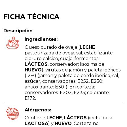
FICHA TÉCNICA
Descripción
Ingredientes:
Queso curado de oveja (
LECHE
pasteurizada de oveja, sal, estabilizante:
cloruro cálcico, cuajo, fermentos
LÁCTEOS
, conservador: lisozima de
HUEVO
), virutas de jamón y paleta ibéricos
(12%) (jamón y paleta de cerdo ibérico, sal,
azúcar, conservadores: E252, E250;
antioxidante: E301). En corteza:
conservadores: E202, E235; colorante:
E172.
Alérgenos:
Contiene
LECHE
,
LÁCTEOS
(incluida la
LACTOSA
) y
HUEVO
. Corteza no