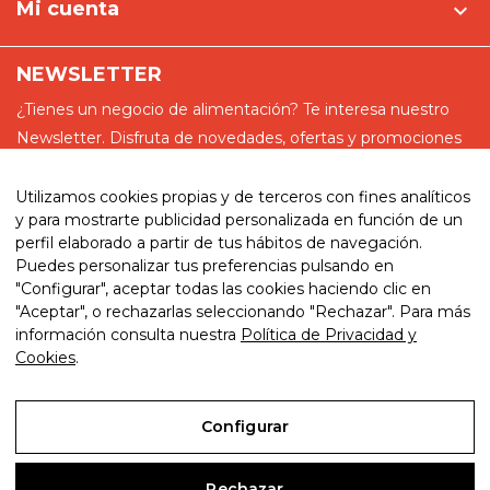
Mi cuenta

NEWSLETTER
¿Tienes un negocio de alimentación? Te interesa nuestro
Newsletter. Disfruta de novedades, ofertas y promociones
especiales
Utilizamos cookies propias y de terceros con fines analíticos
y para mostrarte publicidad personalizada en función de un
perfil elaborado a partir de tus hábitos de navegación.
Puedes personalizar tus preferencias pulsando en
He leído y acepto la política de privacidad
"Configurar", aceptar todas las cookies haciendo clic en
"Aceptar", o rechazarlas seleccionando "Rechazar". Para más
información consulta nuestra
Política de Privacidad y
Cookies
.
© 2026. My website. By eComm360
Configurar
Aviso Legal
Rechazar