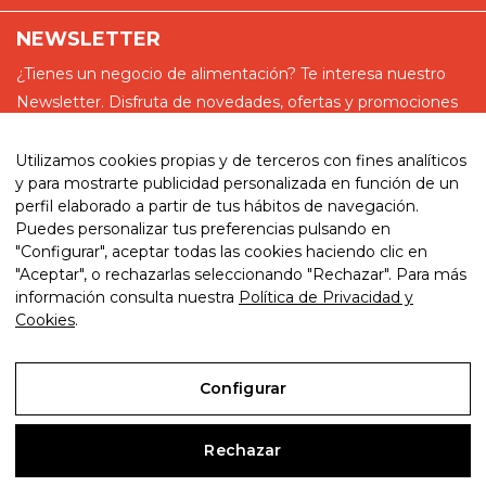
NEWSLETTER
¿Tienes un negocio de alimentación? Te interesa nuestro
Newsletter. Disfruta de novedades, ofertas y promociones
especiales
Utilizamos cookies propias y de terceros con fines analíticos
y para mostrarte publicidad personalizada en función de un
perfil elaborado a partir de tus hábitos de navegación.
Puedes personalizar tus preferencias pulsando en
He leído y acepto la política de privacidad
"Configurar", aceptar todas las cookies haciendo clic en
"Aceptar", o rechazarlas seleccionando "Rechazar". Para más
información consulta nuestra
Política de Privacidad y
Cookies
.
© 2026. My website. By eComm360
Configurar
Aviso Legal
Rechazar
Política de Privacidad y Cookies