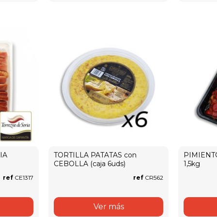
IA
TORTILLA PATATAS con
PIMIENT
CEBOLLA (caja 6uds)
1,5kg
ref
CE1317
ref
CR562
Ver más