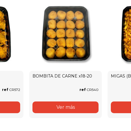
BOMBITA DE CARNE x18-20
MIGAS (B
ref
CR572
ref
CR540
Ver más