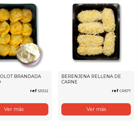
 OLOT BRANDADA
BERENJENA RELLENA DE
O
CARNE
ref
S3322
ref
CR577
Ver más
Ver más