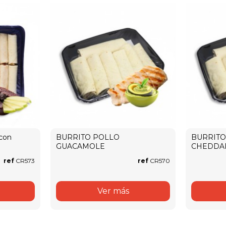
con
BURRITO POLLO
BURRITO
GUACAMOLE
CHEDDA
ref
CR573
ref
CR570
Ver más