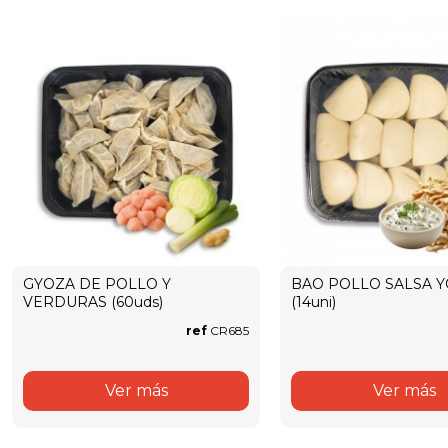
GYOZA DE POLLO Y
BAO POLLO SALSA 
VERDURAS (60uds)
(14uni)
ref
CR685
Ver más
Ver más