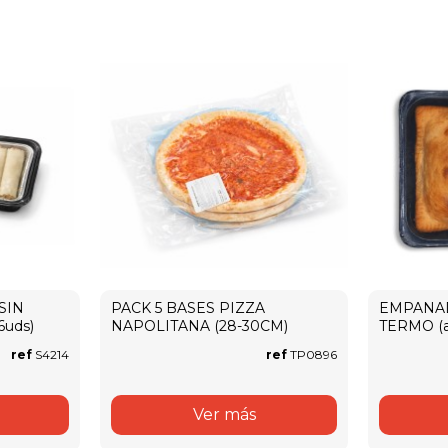
SIN
PACK 5 BASES PIZZA
EMPANA
uds)
NAPOLITANA (28-30CM)
TERMO (a
ref
S4214
ref
TP0896
Ver más