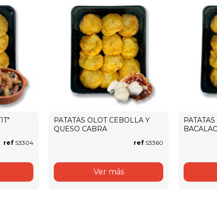
IT"
PATATAS OLOT CEBOLLA Y
PATATAS
QUESO CABRA
BACALA
ref
S3304
ref
S3360
Ver más