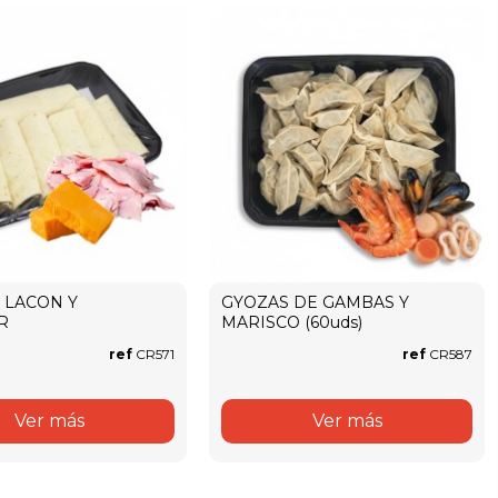
 LACON Y
GYOZAS DE GAMBAS Y
R
MARISCO (60uds)
ref
CR571
ref
CR587
Ver más
Ver más