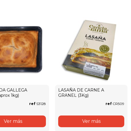
DA GALLEGA
LASAÑA DE CARNE A
prox 1kg)
GRANEL (3Kg)
ref
S3128
ref
CR509
Ver más
Ver más