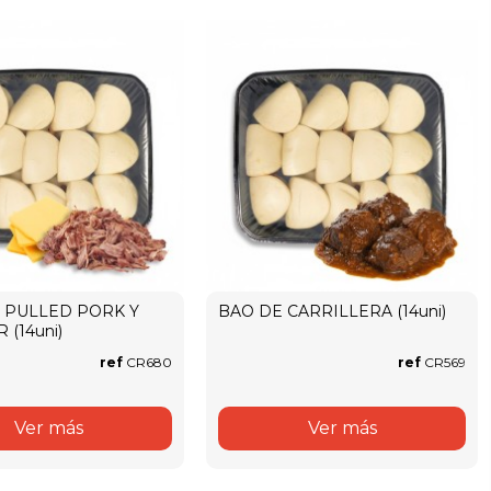
 PULLED PORK Y
BAO DE CARRILLERA (14uni)
(14uni)
ref
CR680
ref
CR569
Ver más
Ver más