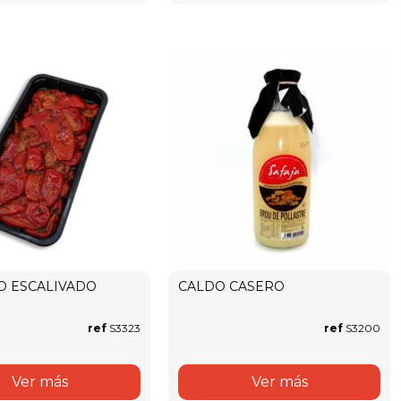
O ESCALIVADO
CALDO CASERO
ref
S3323
ref
S3200
Ver más
Ver más