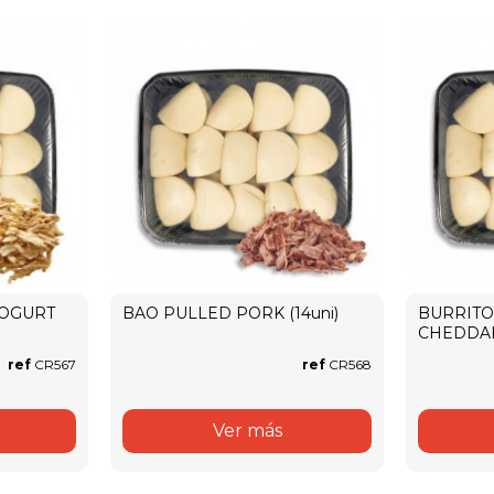
YOGURT
BAO PULLED PORK (14uni)
BURRITO
CHEDDAR 
ref
CR567
ref
CR568
Ver más