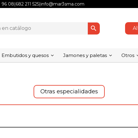
1 96 08
|
682 211 525
|
info@mar3sma.com
search
Al
Embutidos y quesos
Jamones y paletas
Otros
Otras especialidades