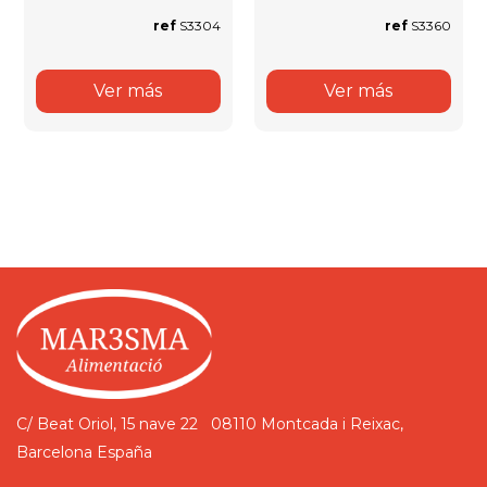
ref
S3304
ref
S3360
Ver más
Ver más
C/ Beat Oriol, 15 nave 22
08110 Montcada i Reixac,
Barcelona
España