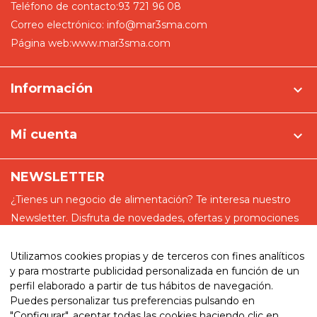
Teléfono de contacto:
93 721 96 08
Correo electrónico:
info@mar3sma.com
Página web:
www.mar3sma.com
Información

Mi cuenta

NEWSLETTER
¿Tienes un negocio de alimentación? Te interesa nuestro
Newsletter. Disfruta de novedades, ofertas y promociones
especiales
Utilizamos cookies propias y de terceros con fines analíticos
y para mostrarte publicidad personalizada en función de un
perfil elaborado a partir de tus hábitos de navegación.
Puedes personalizar tus preferencias pulsando en
He leído y acepto la política de privacidad
"Configurar", aceptar todas las cookies haciendo clic en