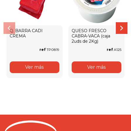
Q. BARRA CADI
QUESO FRESCO
CREMA
CABRA-VACA (caja
2uds de 2Kg)
ref
TP0819
ref
A125
Ver más
Ver más