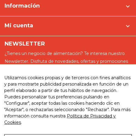
Información

Mi cuenta

NEWSLETTER
¿Tienes un negocio de alimentación? Te interesa nuestro
Newsletter. Disfruta de novedades, ofertas y promociones
especiales
Utilizamos cookies propias y de terceros con fines analíticos
y para mostrarte publicidad personalizada en función de un
perfil elaborado a partir de tus hábitos de navegación.
Puedes personalizar tus preferencias pulsando en
He leído y acepto la política de privacidad
"Configurar", aceptar todas las cookies haciendo clic en
"Aceptar", o rechazarlas seleccionando "Rechazar". Para más
información consulta nuestra
Política de Privacidad y
Cookies
.
© 2026. My website. By eComm360