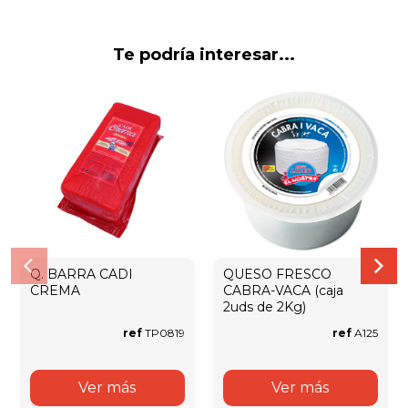
Te podría interesar...
Q. BARRA CADI
QUESO FRESCO
CREMA
CABRA-VACA (caja
2uds de 2Kg)
ref
TP0819
ref
A125
Ver más
Ver más