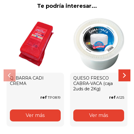
Te podría interesar...
Q. BARRA CADI
QUESO FRESCO
CREMA
CABRA-VACA (caja
2uds de 2Kg)
ref
TP0819
ref
A125
Ver más
Ver más