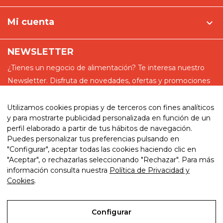
Mi cuenta

NEWSLETTER
¿Tienes un negocio de alimentación? Te interesa nuestro
Newsletter. Disfruta de novedades, ofertas y promociones
especiales
Utilizamos cookies propias y de terceros con fines analíticos
y para mostrarte publicidad personalizada en función de un
perfil elaborado a partir de tus hábitos de navegación.
Puedes personalizar tus preferencias pulsando en
He leído y acepto la política de privacidad
"Configurar", aceptar todas las cookies haciendo clic en
"Aceptar", o rechazarlas seleccionando "Rechazar". Para más
información consulta nuestra
Política de Privacidad y
Cookies
.
© 2026. My website. By eComm360
Configurar