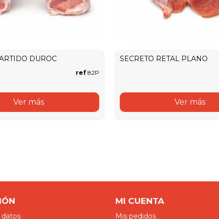
PARTIDO DUROC
SECRETO RETAL PLANO
ref
82P
Ver más
Ver más
IÓN
MI CUENTA
 datos
Mis pedidos