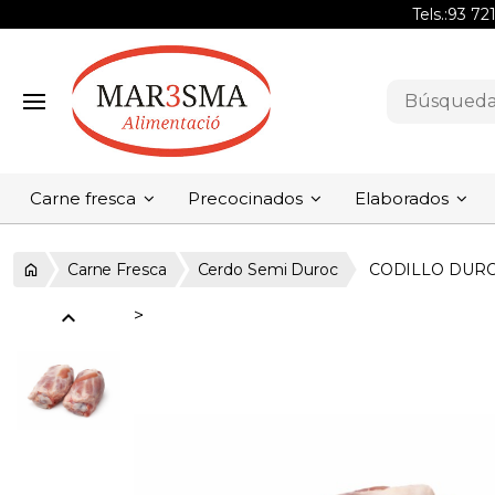
Tels.:
93 72
Carne fresca
Precocinados
Elaborados
Carne Fresca
Cerdo Semi Duroc
CODILLO DUR
expand_less
>