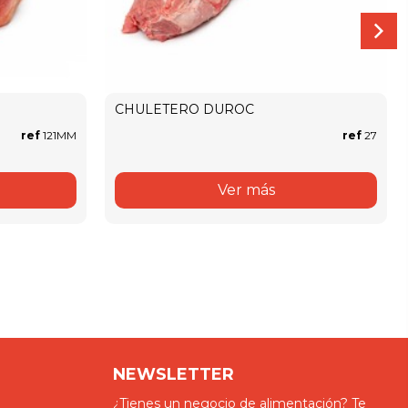
CHULETERO DUROC
ref
121MM
ref
27
Ver más
NEWSLETTER
¿Tienes un negocio de alimentación? Te