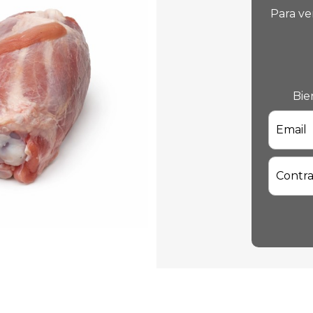
Para ve
Bie
Email
Contr