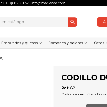
1 96 08
|
682 211 525
|
info@mar3sma.com
search
Al
Embutidos y quesos
Jamones y paletas
Otros
OC
CODILLO 
Ref:
82
Codillo de cerdo Semi Duroc