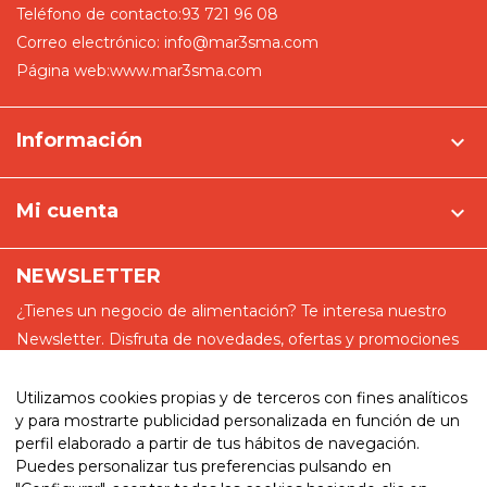
Teléfono de contacto:
93 721 96 08
Correo electrónico:
info@mar3sma.com
Página web:
www.mar3sma.com
Información

Mi cuenta

NEWSLETTER
¿Tienes un negocio de alimentación? Te interesa nuestro
Newsletter. Disfruta de novedades, ofertas y promociones
especiales
Utilizamos cookies propias y de terceros con fines analíticos
y para mostrarte publicidad personalizada en función de un
perfil elaborado a partir de tus hábitos de navegación.
Puedes personalizar tus preferencias pulsando en
He leído y acepto la política de privacidad