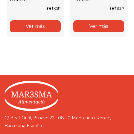
ref
65P
ref
82P
Ver más
Ver más
C/ Beat Oriol, 15 nave 22
08110 Montcada i Reixac,
Barcelona
España