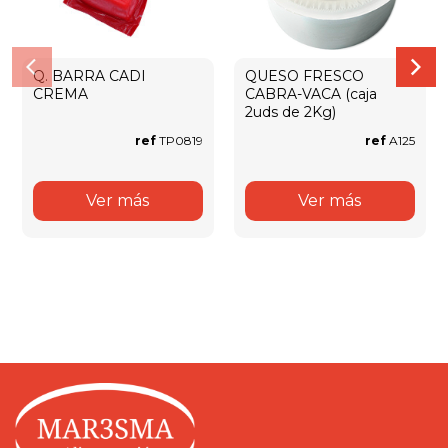
Q. BARRA CADI
QUESO FRESCO
CREMA
CABRA-VACA (caja
2uds de 2Kg)
ref
TP0819
ref
A125
Ver más
Ver más