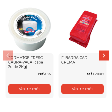
FORMATGE FRESC
F. BARRA CADI
CABRA-VACA (caixa
CREMA
2u de 2Kg)
ref
A125
ref
TP0819
Veure més
Veure més