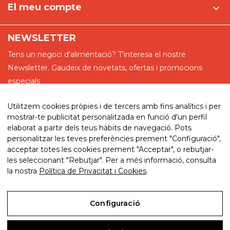
El meu compte

NEWSLETTER
Tens un negoci d'alimentació? T'interesa el nostre
Newsletter. Gaudeix de novetats, ofertas i promocions
especials
Utilitzem cookies pròpies i de tercers amb fins analítics i per
mostrar-te publicitat personalitzada en funció d'un perfil
elaborat a partir dels teus hàbits de navegació. Pots
He llegit i accepto la política de privadesa
personalitzar les teves preferències prement "Configuració",
acceptar totes les cookies prement "Acceptar", o rebutjar-
les seleccionant "Rebutjar". Per a més informació, consulta
la nostra
Política de Privacitat i Cookies
.
© 2026. My website. By eComm360
Configuració
Avís Legal