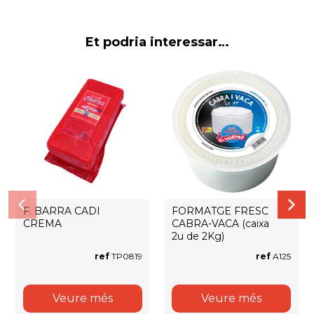
Et podria interessar…
F. BARRA CADI
FORMATGE FRESC
CREMA
CABRA-VACA (caixa
2u de 2Kg)
ref
TP0819
ref
A125
Veure més
Veure més