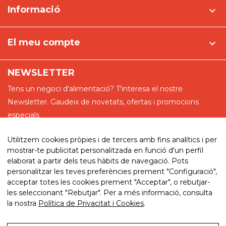
Informació

El meu compte

NEWSLETTER
Tens un negoci d'alimentació? T'interesa el nostre
Newsletter. Gaudeix de novetats, ofertas i promocions
especials
Utilitzem cookies pròpies i de tercers amb fins analítics i per
mostrar-te publicitat personalitzada en funció d'un perfil
elaborat a partir dels teus hàbits de navegació. Pots
He llegit i accepto la política de privadesa
personalitzar les teves preferències prement "Configuració",
acceptar totes les cookies prement "Acceptar", o rebutjar-
les seleccionant "Rebutjar". Per a més informació, consulta
la nostra
Política de Privacitat i Cookies
.
© 2026. My website. By eComm360