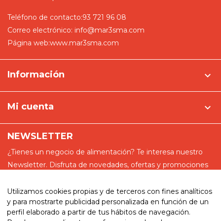
Teléfono de contacto:
93 721 96 08
Correo electrónico:
info@mar3sma.com
Página web:
www.mar3sma.com
Información

Mi cuenta

NEWSLETTER
¿Tienes un negocio de alimentación? Te interesa nuestro
Newsletter. Disfruta de novedades, ofertas y promociones
especiales
Utilizamos cookies propias y de terceros con fines analíticos
y para mostrarte publicidad personalizada en función de un
perfil elaborado a partir de tus hábitos de navegación.