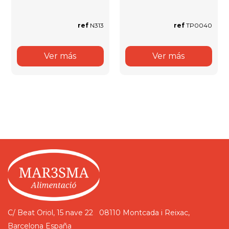
ref
N313
ref
TP0040
Ver más
Ver más
C/ Beat Oriol, 15 nave 22
08110 Montcada i Reixac,
Barcelona
España