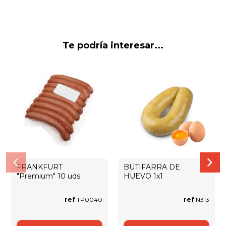
Te podría interesar...
FRANKFURT
BUTIFARRA DE
"Premium" 10 uds
HUEVO 1x1
ref
TP0040
ref
N313