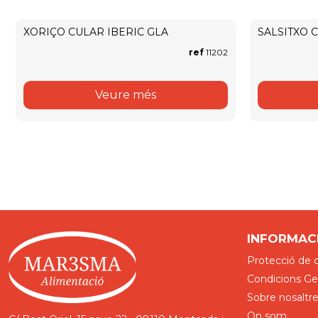
XORIÇO CULAR IBERIC GLA
SALSITXO 
ref
11202
Veure més
INFORMAC
Protecció de 
Condicions Gen
Sobre nosaltr
On som