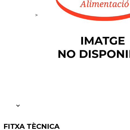
>
expand_more
FITXA TÈCNICA