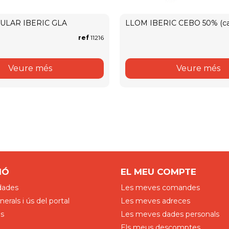
CULAR IBERIC GLA
LLOM IBERIC CEBO 50% (ca
ref
11216
Veure més
Veure més
IÓ
EL MEU COMPTE
dades
Les meves comandes
erals i ús del portal
Les meves adreces
es
Les meves dades personals
Els meus descomptes