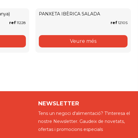
nya)
PANXETA IBÈRICA SALADA
ref
11228
ref
1210S
Veure més
NEWSLETTER
Tens un negoci d'alimentació? T'interesa el
nostre Newsletter. Gaudeix de novetats,
ofertas i promocions especials