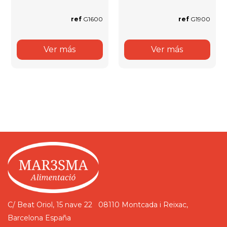
ref
G1600
ref
G1900
Ver más
Ver más
C/ Beat Oriol, 15 nave 22
08110 Montcada i Reixac,
Barcelona
España