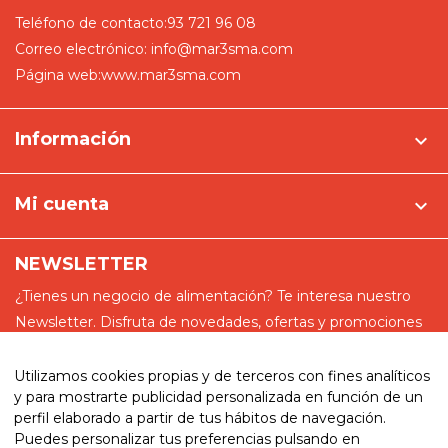
Teléfono de contacto:
93 721 96 08
Correo electrónico:
info@mar3sma.com
Página web:
www.mar3sma.com
Información

Mi cuenta

NEWSLETTER
¿Tienes un negocio de alimentación? Te interesa nuestro
Newsletter. Disfruta de novedades, ofertas y promociones
especiales
Utilizamos cookies propias y de terceros con fines analíticos
y para mostrarte publicidad personalizada en función de un
perfil elaborado a partir de tus hábitos de navegación.
Puedes personalizar tus preferencias pulsando en
He leído y acepto la política de privacidad