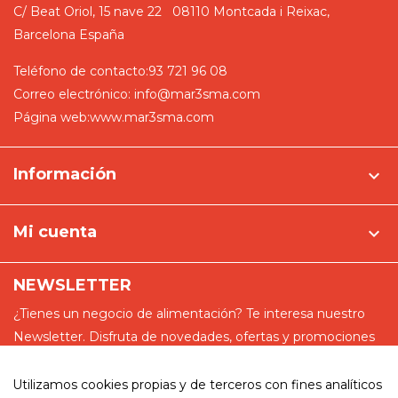
C/ Beat Oriol, 15 nave 22
08110 Montcada i Reixac,
Barcelona
España
Teléfono de contacto:
93 721 96 08
Correo electrónico:
info@mar3sma.com
Página web:
www.mar3sma.com
Información

Mi cuenta

NEWSLETTER
¿Tienes un negocio de alimentación? Te interesa nuestro
Newsletter. Disfruta de novedades, ofertas y promociones
especiales
Utilizamos cookies propias y de terceros con fines analíticos