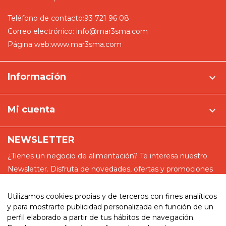
Teléfono de contacto:
93 721 96 08
Correo electrónico:
info@mar3sma.com
Página web:
www.mar3sma.com
Información

Mi cuenta

NEWSLETTER
¿Tienes un negocio de alimentación? Te interesa nuestro
Newsletter. Disfruta de novedades, ofertas y promociones
especiales
Utilizamos cookies propias y de terceros con fines analíticos
y para mostrarte publicidad personalizada en función de un
perfil elaborado a partir de tus hábitos de navegación.