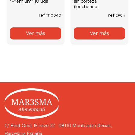
"Premium" 10 uds
sin corteza
(loncheado)
ref
TP0040
ref
EF04
Ver más
Ver más
C/ Beat Oriol, 15 nave 22
08110 Montcada i Reixac,
Barcelona
España