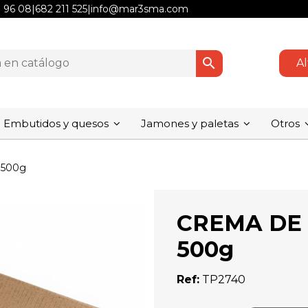
1 96 08
|
682 211 525
|
info@mar3sma.com
search
Al
Embutidos y quesos
Jamones y paletas
Otros
 500g
CREMA DE
500g
Ref:
TP2740