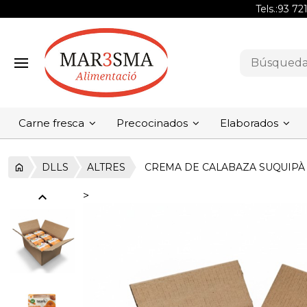
Tels.:
93 72
Carne fresca
Precocinados
Elaborados
DLLS
ALTRES
CREMA DE CALABAZA SUQUIPÀ
expand_less
>