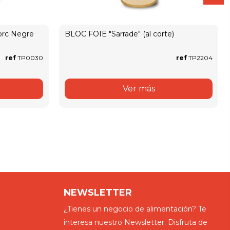
rc Negre
BLOC FOIE "Sarrade" (al corte)
ref
TP0030
ref
TP2204
Ver más
NEWSLETTER
¿Tienes un negocio de alimentación? Te
interesa nuestro Newsletter. Disfruta de