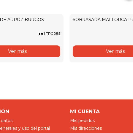
 DE ARROZ BURGOS
SOBRASADA MALLORCA Po
ref
TP0085
Ver más
Ver más
IÓN
MI CUENTA
 datos
Mis pedidos
nerales y uso del portal
Mis direcciones