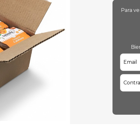
Para ve
Bie
Email
Contr