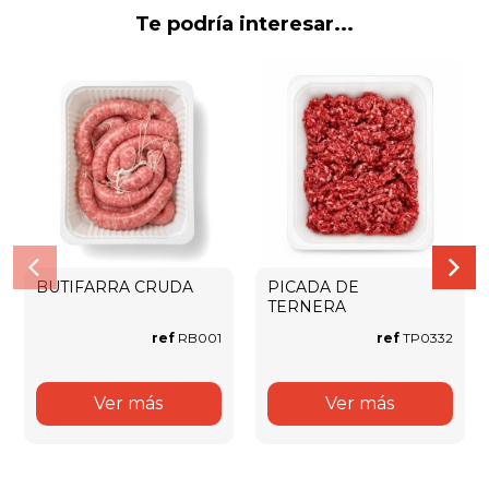
Te podría interesar...
BUTIFARRA CRUDA
PICADA DE
TERNERA
ref
RB001
ref
TP0332
Ver más
Ver más