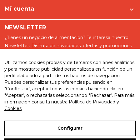
Mi cuenta

NEWSLETTER
¿Tienes un negocio de alimentación? Te interesa nuestro
Newsletter. Disfruta de novedades, ofertas y promociones
especiales
Utilizamos cookies propias y de terceros con fines analíticos
y para mostrarte publicidad personalizada en función de un
perfil elaborado a partir de tus hábitos de navegación.
Puedes personalizar tus preferencias pulsando en
He leído y acepto la política de privacidad
"Configurar", aceptar todas las cookies haciendo clic en
"Aceptar", o rechazarlas seleccionando "Rechazar". Para más
información consulta nuestra
Política de Privacidad y
Cookies
.
© 2026. My website. By eComm360
Configurar
Aviso Legal