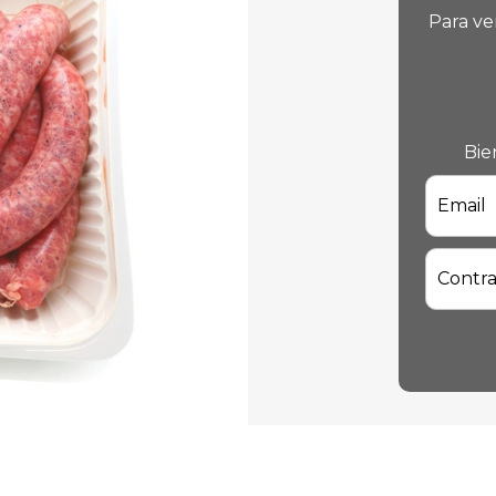
Para ve
Bie
Email
Contr