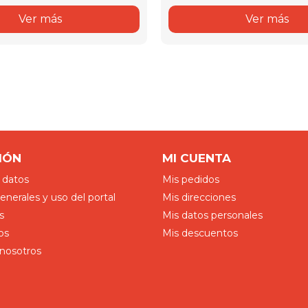
Ver más
Ver más
IÓN
MI CUENTA
 datos
Mis pedidos
nerales y uso del portal
Mis direcciones
s
Mis datos personales
os
Mis descuentos
nosotros