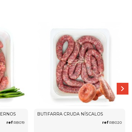
IERNOS
BUTIFARRA CRUDA NÍSCALOS
ref
RB019
ref
RB020