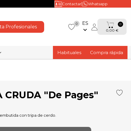
|
Contactar
Whatsapp
ES
0
0
ta Profesionales
keyboard_arrow_down
0,00 €
favorite
Habituales
Compra rápida
 CRUDA "De Pages"
 embutida con tripa de cerdo.