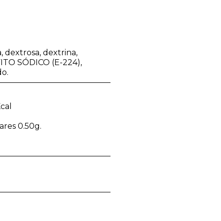
, dextrosa, dextrina,
LFITO SÓDICO (E-224),
do.
cal
ares 0.50g.