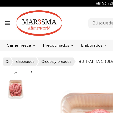
Tels.:
93 72
Carne fresca
Precocinados
Elaborados
Elaborados
Crudos y oreados
BUTIFARRA CRUDA
expand_less
>