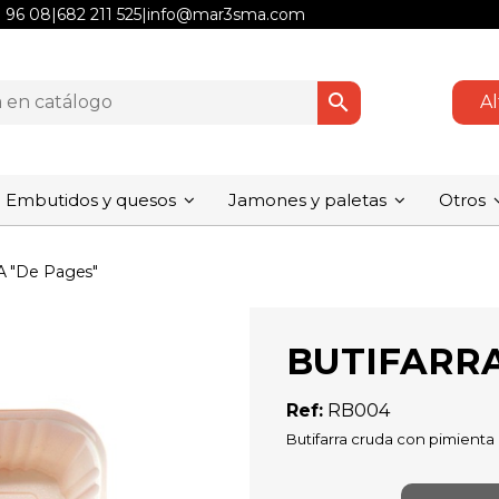
1 96 08
|
682 211 525
|
info@mar3sma.com
search
Al
Embutidos y quesos
Jamones y paletas
Otros
 "De Pages"
BUTIFARRA
Ref:
RB004
Butifarra cruda con pimienta