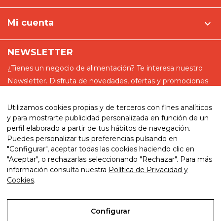
Mi cuenta

NEWSLETTER
¿Tienes un negocio de alimentación? Te interesa nuestro
Newsletter. Disfruta de novedades, ofertas y promociones
especiales
Utilizamos cookies propias y de terceros con fines analíticos
y para mostrarte publicidad personalizada en función de un
perfil elaborado a partir de tus hábitos de navegación.
Puedes personalizar tus preferencias pulsando en
He leído y acepto la política de privacidad
"Configurar", aceptar todas las cookies haciendo clic en
"Aceptar", o rechazarlas seleccionando "Rechazar". Para más
información consulta nuestra
Política de Privacidad y
Cookies
.
© 2026. My website. By eComm360
Configurar