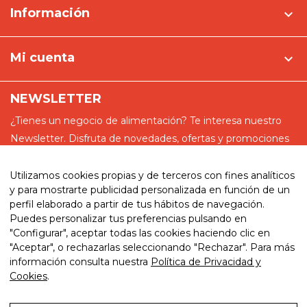
Información

Mi cuenta

NEWSLETTER
¿Tienes un negocio de alimentación? Te interesa nuestro
Newsletter. Disfruta de novedades, ofertas y promociones
especiales
Utilizamos cookies propias y de terceros con fines analíticos
y para mostrarte publicidad personalizada en función de un
perfil elaborado a partir de tus hábitos de navegación.
Puedes personalizar tus preferencias pulsando en
He leído y acepto la política de privacidad
"Configurar", aceptar todas las cookies haciendo clic en
"Aceptar", o rechazarlas seleccionando "Rechazar". Para más
información consulta nuestra
Política de Privacidad y
Cookies
.
© 2026. My website. By eComm360