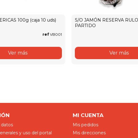
RICAS 100g (caja 10 uds)
S/O JAMÓN RESERVA RUL
PARTIDO
ref
VB001
Ver más
Ver más
IÓN
MI CUENTA
 datos
Mis pedidos
nerales y uso del portal
Mis direcciones