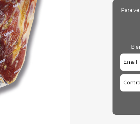
Para ve
Bie
Email
Contr