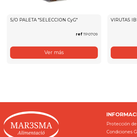
S/O PALETA "SELECCION CyG"
VIRUTAS IBE
ref
TP0709
Ver más
INFORMAC
Protección de
Condiciones Ge