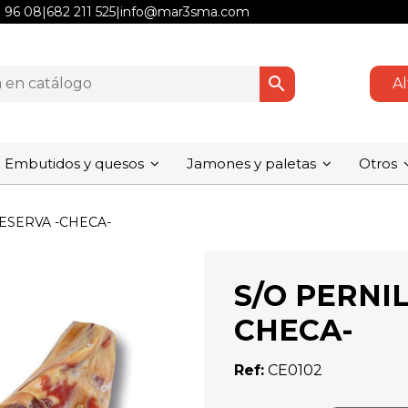
1 96 08
|
682 211 525
|
info@mar3sma.com
search
Al
Embutidos y quesos
Jamones y paletas
Otros
ESERVA -CHECA-
S/O PERNI
CHECA-
Ref:
CE0102