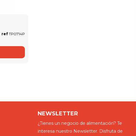
O
ref
TP0714P
NEWSLETTER
¿Tienes un negocio de alimentación? Te
interesa nuestro Newsletter. Disfruta de