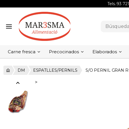
Tels.:
93 72
Carne fresca
Precocinados
Elaborados
DM
ESPATLLES/PERNILS
S/O PERNIL GRAN R
expand_less
>