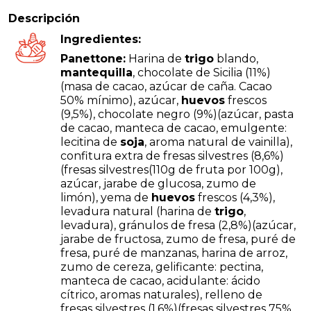
Descripción
Ingredientes:
Panettone:
Harina de
trigo
blando,
mantequilla
, chocolate de Sicilia (11%)
(masa de cacao, azúcar de caña. Cacao
50% mínimo), azúcar,
huevos
frescos
(9,5%), chocolate negro (9%)(azúcar, pasta
de cacao, manteca de cacao, emulgente:
lecitina de
soja
, aroma natural de vainilla),
confitura extra de fresas silvestres (8,6%)
(fresas silvestres(110g de fruta por 100g),
azúcar, jarabe de glucosa, zumo de
limón), yema de
huevos
frescos (4,3%),
levadura natural (harina de
trigo
,
levadura), gránulos de fresa (2,8%)(azúcar,
jarabe de fructosa, zumo de fresa, puré de
fresa, puré de manzanas, harina de arroz,
zumo de cereza, gelificante: pectina,
manteca de cacao, acidulante: ácido
cítrico, aromas naturales), relleno de
fresas silvestres (1,6%)(fresas silvestres 75%,