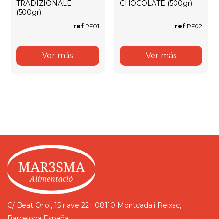
TRADIZIONALE
CHOCOLATE (500gr)
(500gr)
ref
PF01
ref
PF02
Ver más
Ver más
C/ Beat Oriol, 15 nave 22
08110 Montcada i Reixac,
Barcelona
España