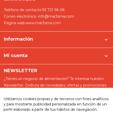
Teléfono de contacto:
93 721 96 08
Correo electrónico:
info@mar3sma.com
Página web:
www.mar3sma.com
Información

Mi cuenta

NEWSLETTER
¿Tienes un negocio de alimentación? Te interesa nuestro
Newsletter. Disfruta de novedades, ofertas y promociones
especiales
Utilizamos cookies propias y de terceros con fines analíticos
y para mostrarte publicidad personalizada en función de un
perfil elaborado a partir de tus hábitos de navegación.