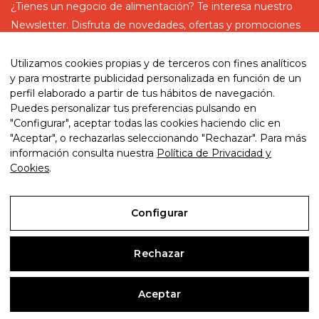
¿Tienes un negocio de alimentación? Te interesa nuestro
Newsletter. Disfruta de novedades, ofertas y promociones
especiales
Utilizamos cookies propias y de terceros con fines analíticos
y para mostrarte publicidad personalizada en función de un
perfil elaborado a partir de tus hábitos de navegación.
Puedes personalizar tus preferencias pulsando en
He leído y acepto la política de privacidad
"Configurar", aceptar todas las cookies haciendo clic en
"Aceptar", o rechazarlas seleccionando "Rechazar". Para más
información consulta nuestra
Política de Privacidad y
Cookies
.
© 2026. My website. By eComm360
Configurar
Aviso Legal
Rechazar
Política de Privacidad y Cookies
Condiciones de compra
Aceptar
Configurar