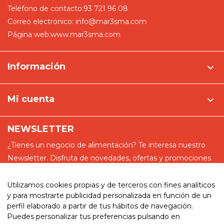
Teléfono de contacto:
93 721 96 08
Correo electrónico:
info@mar3sma.com
Página web:
www.mar3sma.com
Información

Mi cuenta

NEWSLETTER
¿Tienes un negocio de alimentación? Te interesa nuestro
Newsletter. Disfruta de novedades, ofertas y promociones
especiales
Utilizamos cookies propias y de terceros con fines analíticos
y para mostrarte publicidad personalizada en función de un
perfil elaborado a partir de tus hábitos de navegación.
Puedes personalizar tus preferencias pulsando en
He leído y acepto la política de privacidad