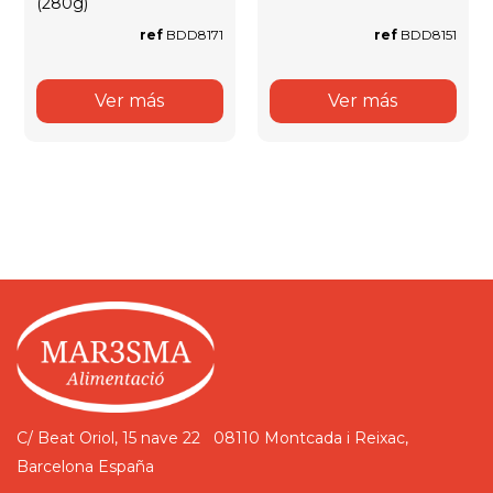
(280g)
ref
BDD8171
ref
BDD8151
Ver más
Ver más
C/ Beat Oriol, 15 nave 22
08110 Montcada i Reixac,
Barcelona
España