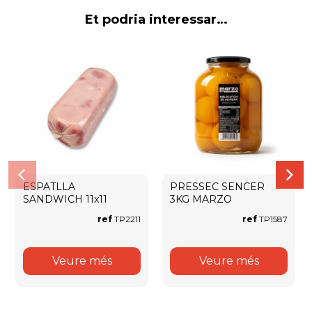
Et podria interessar…
ESPATLLA
PRESSEC SENCER
SANDWICH 11x11
3KG MARZO
ref
TP2211
ref
TP1587
Veure més
Veure més