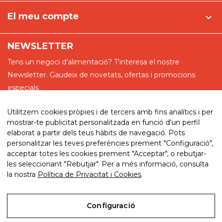
El meu compte

NEWSLETTER
Tens un negoci d'alimentació? T'interesa el nostre
Newsletter. Gaudeix de novetats, ofertas i promocions
especials
Utilitzem cookies pròpies i de tercers amb fins analítics i per
mostrar-te publicitat personalitzada en funció d'un perfil
elaborat a partir dels teus hàbits de navegació. Pots
He llegit i accepto la política de privadesa
personalitzar les teves preferències prement "Configuració",
acceptar totes les cookies prement "Acceptar", o rebutjar-
les seleccionant "Rebutjar". Per a més informació, consulta
la nostra
Política de Privacitat i Cookies
.
© 2026. My website. By eComm360
Configuració
Avís Legal