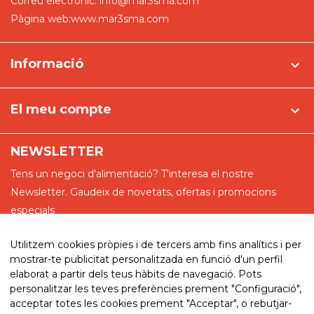
Correu electrònic:
info@mar3sma.com
Pàgina web:
www.mar3sma.com
Informació

El meu compte

NEWSLETTER
Tens un negoci d'alimentació? T'interesa el nostre
Newsletter. Gaudeix de novetats, ofertas i promocions
especials
Utilitzem cookies pròpies i de tercers amb fins analítics i per
mostrar-te publicitat personalitzada en funció d'un perfil
elaborat a partir dels teus hàbits de navegació. Pots
He llegit i accepto la política de privadesa
personalitzar les teves preferències prement "Configuració",
acceptar totes les cookies prement "Acceptar", o rebutjar-