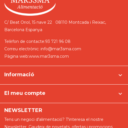
C/ Beat Oriol, 15 nave 22
08110 Montcada i Reixac,
Barcelona
Espanya
Telèfon de contacte:
93 721 96 08
Correu electrònic:
info@mar3sma.com
Pàgina web:
www.mar3sma.com
Informació

El meu compte

NEWSLETTER
Tens un negoci d'alimentació? T'interesa el nostre
Newsletter. Gaudeix de novetats, ofertas i promocions