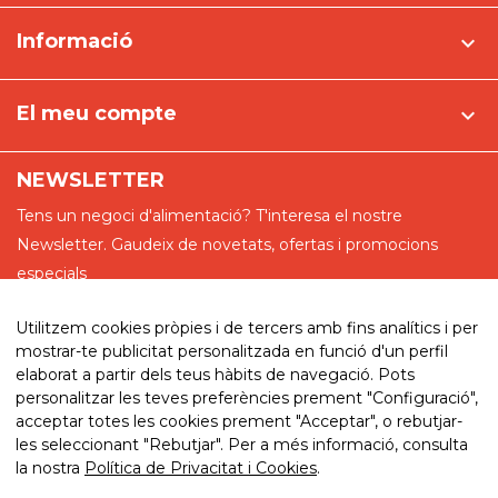
Informació

El meu compte

NEWSLETTER
Tens un negoci d'alimentació? T'interesa el nostre
Newsletter. Gaudeix de novetats, ofertas i promocions
especials
Utilitzem cookies pròpies i de tercers amb fins analítics i per
mostrar-te publicitat personalitzada en funció d'un perfil
elaborat a partir dels teus hàbits de navegació. Pots
He llegit i accepto la política de privadesa
personalitzar les teves preferències prement "Configuració",
acceptar totes les cookies prement "Acceptar", o rebutjar-
les seleccionant "Rebutjar". Per a més informació, consulta
la nostra
Política de Privacitat i Cookies
.