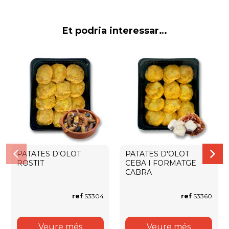
Et podria interessar…
PATATES D'OLOT
PATATES D'OLOT
ROSTIT
CEBA I FORMATGE
CABRA
ref
S3304
ref
S3360
Veure més
Veure més