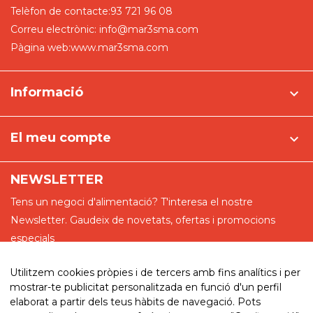
Telèfon de contacte:
93 721 96 08
Correu electrònic:
info@mar3sma.com
Pàgina web:
www.mar3sma.com
Informació

El meu compte

NEWSLETTER
Tens un negoci d'alimentació? T'interesa el nostre
Newsletter. Gaudeix de novetats, ofertas i promocions
especials
Utilitzem cookies pròpies i de tercers amb fins analítics i per
mostrar-te publicitat personalitzada en funció d'un perfil
elaborat a partir dels teus hàbits de navegació. Pots
He llegit i accepto la política de privadesa