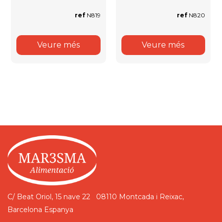
ref
N819
ref
N820
Veure més
Veure més
C/ Beat Oriol, 15 nave 22
08110 Montcada i Reixac,
Barcelona
Espanya