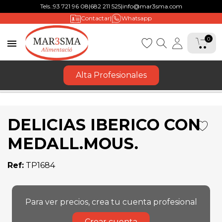
Tels.:
93 721 96 08
|
682 211 525
|
info@mar3sma.com
Contactar
|
Whatsapp
0

favorite
Alta Profesionales
DELICIAS IBERICO CON MEDALL.MOUS.
DELICIAS IBERICO CON
MEDALL.MOUS.
Ref:
TP1684
Para ver precios, crea tu cuenta profesional
Crear cuenta