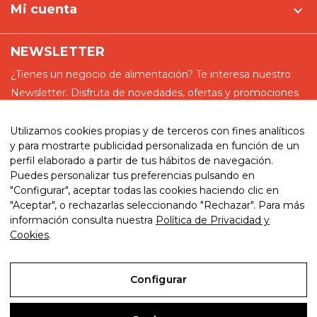
Mi cuenta

NEWSLETTER
¿Tienes un negocio de alimentación? Te interesa nuestro
Newsletter. Disfruta de novedades, ofertas y promociones
especiales
Utilizamos cookies propias y de terceros con fines analíticos
y para mostrarte publicidad personalizada en función de un
perfil elaborado a partir de tus hábitos de navegación.
Puedes personalizar tus preferencias pulsando en
He leído y acepto la política de privacidad
"Configurar", aceptar todas las cookies haciendo clic en
"Aceptar", o rechazarlas seleccionando "Rechazar". Para más
información consulta nuestra
Política de Privacidad y
Cookies
.
© 2026. My website. By eComm360
Configurar
Aviso Legal