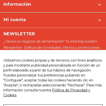
Información

Mi cuenta

NEWSLETTER
¿Tienes un negocio de alimentación? Te interesa nuestro
Newsletter. Disfruta de novedades, ofertas y promociones
especiales
Utilizamos cookies propias y de terceros con fines analíticos
y para mostrarte publicidad personalizada en función de un
perfil elaborado a partir de tus hábitos de navegación.
Puedes personalizar tus preferencias pulsando en
He leído y acepto la política de privacidad
"Configurar", aceptar todas las cookies haciendo clic en
"Aceptar", o rechazarlas seleccionando "Rechazar". Para más
información consulta nuestra
Política de Privacidad y
Cookies
.
© 2026. My website. By eComm360