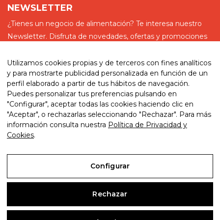
NEWSLETTER
¿Tienes un negocio de alimentación? Te interesa nuestro
Newsletter. Disfruta de novedades, ofertas y promociones
especiales
Utilizamos cookies propias y de terceros con fines analíticos
y para mostrarte publicidad personalizada en función de un
perfil elaborado a partir de tus hábitos de navegación.
Puedes personalizar tus preferencias pulsando en
He leído y acepto la política de privacidad
"Configurar", aceptar todas las cookies haciendo clic en
"Aceptar", o rechazarlas seleccionando "Rechazar". Para más
información consulta nuestra
Política de Privacidad y
Cookies
.
© 2026. My website. By eComm360
Configurar
Aviso Legal
Rechazar
Política de Privacidad y Cookies
Condiciones de compra