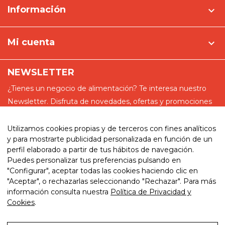
Información

Mi cuenta

NEWSLETTER
¿Tienes un negocio de alimentación? Te interesa nuestro
Newsletter. Disfruta de novedades, ofertas y promociones
especiales
Utilizamos cookies propias y de terceros con fines analíticos
y para mostrarte publicidad personalizada en función de un
perfil elaborado a partir de tus hábitos de navegación.
Puedes personalizar tus preferencias pulsando en
He leído y acepto la política de privacidad
"Configurar", aceptar todas las cookies haciendo clic en
"Aceptar", o rechazarlas seleccionando "Rechazar". Para más
información consulta nuestra
Política de Privacidad y
Cookies
.
© 2026. My website. By eComm360