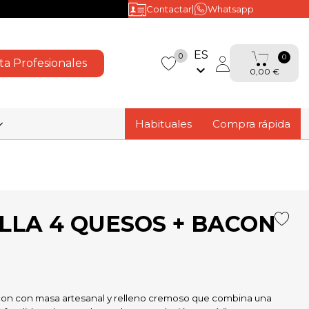
|
Contactar
Whatsapp
ES
0
0
ta Profesionales
keyboard_arrow_down
0,00 €
favorite
Habituales
Compra rápida
LA 4 QUESOS + BACON
con con masa artesanal y relleno cremoso que combina una