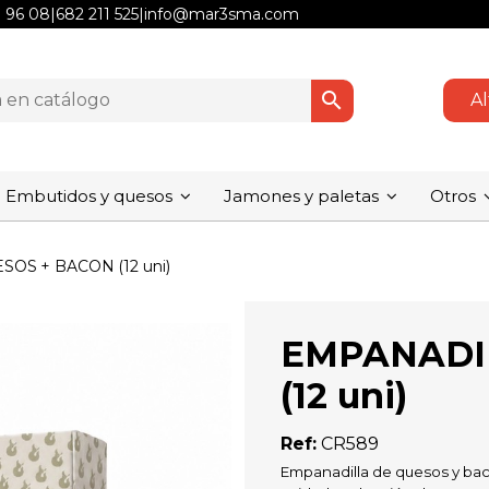
1 96 08
|
682 211 525
|
info@mar3sma.com
search
Al
Embutidos y quesos
Jamones y paletas
Otros
OS + BACON (12 uni)
EMPANADIL
(12 uni)
Ref:
CR589
Empanadilla de quesos y ba