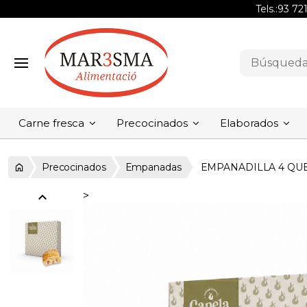
Tels.:
93 72
Carne fresca
Precocinados
Elaborados
Precocinados
Empanadas
EMPANADILLA 4 QUES
expand_less
>