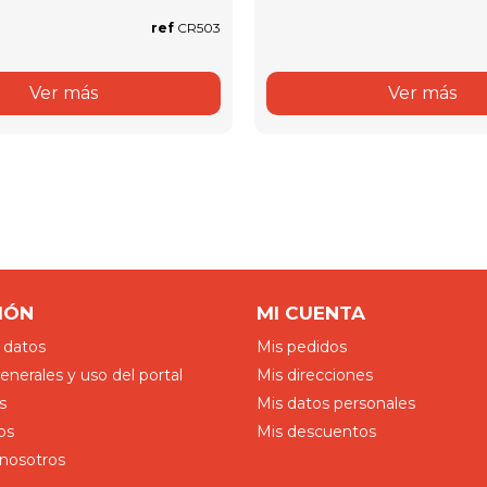
ref
CR503
Ver más
Ver más
IÓN
MI CUENTA
 datos
Mis pedidos
nerales y uso del portal
Mis direcciones
s
Mis datos personales
os
Mis descuentos
nosotros