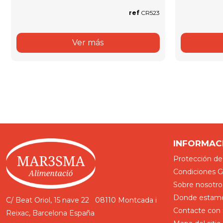
ref
CR523
Ver más
INFORMAC
Protección de
Condiciones Ge
Sobre nosotro
Donde estam
C/ Beat Oriol, 15 nave 22
08110 Montcada i
Contacte con 
Reixac, Barcelona
España