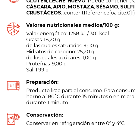
GLUTEN
,
LECHE
,
HUEVO
. Puede contener tr
CÁSCARA
,
APIO
,
MOSTAZA
,
SÉSAMO
,
SULF
CRUSTÁCEOS
. :contentReference[oaicite:0]
Valores nutricionales medios/100 g:
Valor energético: 1258 kJ / 301 kcal
Grasas: 18,20 g
de las cuales saturadas: 9,00 g
Hidratos de carbono: 25,20 g
de los cuales azúcares: 1,00 g
Proteínas: 9,00 g
Sal: 1,99 g
Preparación:
Producto listo para el consumo. Para consumi
horno a 180°C durante 15 minutos o en micr
durante 1 minuto.
Conservación:
Conservar en refrigeración entre 0º y 4ºC.