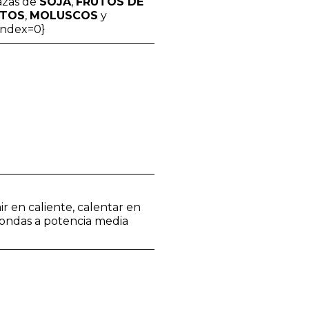
azas de
SOJA
,
FRUTOS DE
ITOS
,
MOLUSCOS
y
{index=0}
r en caliente, calentar en
oondas a potencia media