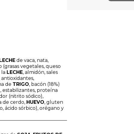
LECHE
de vaca, nata,
o (grasas vegetales, queso
 la
LECHE
, almidón, sales
 antioxidantes,
ina de
TRIGO
, bacón (18%)
, estabilizantes, proteína
r (nitrito sódico),
a de cerdo,
HUEVO
, gluten
o, ácido sórbico), orégano y