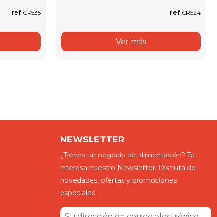
ref
CR535
ref
CR524
Ver más
NEWSLETTER
¿Tienes un negocio de alimentación? Te
interesa nuestro Newsletter. Disfruta de
novedades, ofertas y promociones
especiales