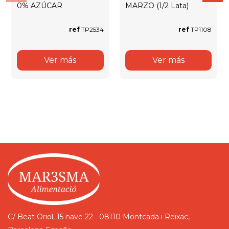
0% AZÚCAR
MARZO (1/2 Lata)
ref
TP2534
ref
TP1108
Ver más
Ver más
C/ Beat Oriol, 15 nave 22
08110 Montcada i Reixac,