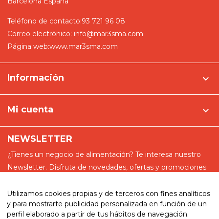
Barcelona
España
Teléfono de contacto:
93 721 96 08
Correo electrónico:
info@mar3sma.com
Página web:
www.mar3sma.com
Información

Mi cuenta

NEWSLETTER
¿Tienes un negocio de alimentación? Te interesa nuestro
Newsletter. Disfruta de novedades, ofertas y promociones
especiales
Utilizamos cookies propias y de terceros con fines analíticos
y para mostrarte publicidad personalizada en función de un
perfil elaborado a partir de tus hábitos de navegación.